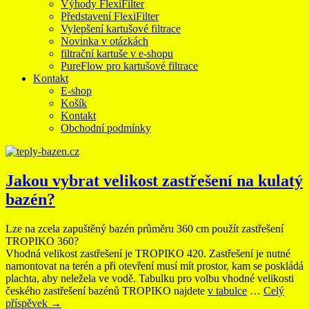
Výhody FlexiFilter
Představení FlexiFilter
Vylepšení kartušové filtrace
Novinka v otázkách
filtrační kartuše v e-shopu
PureFlow pro kartušové filtrace
Kontakt
E-shop
Košík
Kontakt
Obchodní podmínky
Jakou vybrat velikost zastřešení na kulatý
bazén?
Lze na zcela zapuštěný bazén průměru 360 cm použít zastřešení
TROPIKO 360?
Vhodná velikost zastřešení je TROPIKO 420. Zastřešení je nutné
namontovat na terén a při otevření musí mít prostor, kam se poskládá
plachta, aby neležela ve vodě. Tabulku pro volbu vhodné velikosti
českého zastřešení bazénů TROPIKO najdete
v tabulce
…
Celý
příspěvek
→