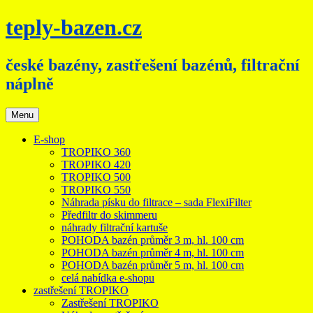
Přejít
teply-bazen.cz
k
obsahu
webu
české bazény, zastřešení bazénů, filtrační
náplně
Menu
E-shop
TROPIKO 360
TROPIKO 420
TROPIKO 500
TROPIKO 550
Náhrada písku do filtrace – sada FlexiFilter
Předfiltr do skimmeru
náhrady filtrační kartuše
POHODA bazén průměr 3 m, hl. 100 cm
POHODA bazén průměr 4 m, hl. 100 cm
POHODA bazén průměr 5 m, hl. 100 cm
celá nabídka e-shopu
zastřešení TROPIKO
Zastřešení TROPIKO