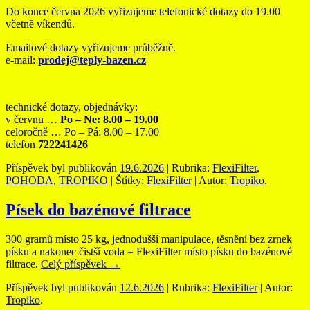
Do konce června 2026 vyřizujeme telefonické dotazy do 19.00
včetně víkendů.
Emailové dotazy vyřizujeme průběžně.
e-mail:
prodej@teply-bazen.cz
technické dotazy, objednávky:
v červnu …
Po – Ne: 8.00 – 19.00
celoročně … Po – Pá: 8.00 – 17.00
telefon
722241426
Příspěvek byl publikován
19.6.2026
| Rubrika:
FlexiFilter
,
POHODA
,
TROPIKO
| Štítky:
FlexiFilter
| Autor:
Tropiko
.
Písek do bazénové filtrace
300 gramů místo 25 kg, jednodušší manipulace, těsnění bez zrnek
písku a nakonec čistší voda = FlexiFilter místo písku do bazénové
filtrace.
Celý příspěvek
→
Příspěvek byl publikován
12.6.2026
| Rubrika:
FlexiFilter
| Autor:
Tropiko
.