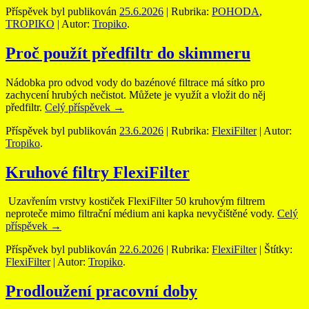
Příspěvek byl publikován
25.6.2026
| Rubrika:
POHODA
,
TROPIKO
| Autor:
Tropiko
.
Proč použít předfiltr do skimmeru
Nádobka pro odvod vody do bazénové filtrace má sítko pro
zachycení hrubých nečistot. Můžete je využít a vložit do něj
předfiltr.
Celý příspěvek
→
Příspěvek byl publikován
23.6.2026
| Rubrika:
FlexiFilter
| Autor:
Tropiko
.
Kruhové filtry FlexiFilter
Uzavřením vrstvy kostiček FlexiFilter 50 kruhovým filtrem
neproteče mimo filtrační médium ani kapka nevyčištěné vody.
Celý
příspěvek
→
Příspěvek byl publikován
22.6.2026
| Rubrika:
FlexiFilter
| Štítky:
FlexiFilter
| Autor:
Tropiko
.
Prodloužení pracovní doby