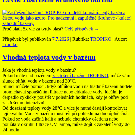
Proč platit 5x víc za tvrdý plast?
Celý příspěvek
→
Příspěvek byl publikován
7.7.2026
| Rubrika:
TROPIKO
| Autor:
Tropiko
.
Vhodná teplota vody v bazénu
Jaká je vhodná teplota vody v bazénu?
Pokud máte nad bazénem
zastřešení bazénu TROPIKO
, může vám
slunce ohřát vodu v bazénu nad 30°C.
Slunci můžete pomoci, když ohřátou vodu na hladině bazénu budete
promíchávat spouštěním filtrace nebo cirkulace vody. Ideální je
čerpadlo cyklicky pouštět v poledních hodinách, kdy je ohřev pod
zastřešením intenzivní.
Od dosažení teploty vody 28°C a více je nutné častěji kontrolovat
její kvalitu. Voda v bazénu musí být při pohledu na dno úplně čirá.
Pokud se voda začíná kalit a nebude chemicky ošetřena nebo
použita v okruhu filtrace UV lampa, může dojít k zakalení vody do
24 hodin.