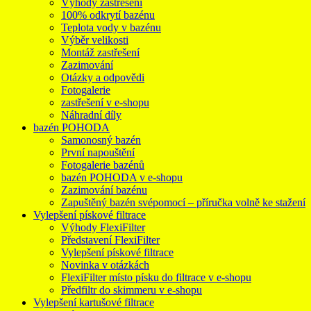
Výhody zastřešení
100% odkrytí bazénu
Teplota vody v bazénu
Výběr velikosti
Montáž zastřešení
Zazimování
Otázky a odpovědi
Fotogalerie
zastřešení v e-shopu
Náhradní díly
bazén POHODA
Samonosný bazén
První napouštění
Fotogalerie bazénů
bazén POHODA v e-shopu
Zazimování bazénu
Zapuštěný bazén svépomocí – příručka volně ke stažení
Vylepšení pískové filtrace
Výhody FlexiFilter
Představení FlexiFilter
Vylepšení pískové filtrace
Novinka v otázkách
FlexiFilter místo písku do filtrace v e-shopu
Předfiltr do skimmeru v e-shopu
Vylepšení kartušové filtrace