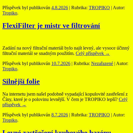
Příspěvek byl publikován
4.8.2026
| Rubrika:
TROPIKO
| Autor:
Tropiko
.
FlexiFilter je mistr ve filtrování
Zadání na nový filtrační materiál bylo najít levný, ale vysoce účinný
filtrační materiál se snadným použitím.
Celý příspěvek
→
Příspěvek byl publikován
10.7.2026
| Rubrika:
Nezařazené
| Autor:
Tropiko
.
Silnější folie
Na internetu jsem našel podobně vypadající kopulovité zastřešení z
Číny, které je o polovinu levnější. V čem je TROPIKO lepší?
Celý
příspěvek
→
Příspěvek byl publikován
8.7.2026
| Rubrika:
TROPIKO
| Autor:
Tropiko
.
Levné zastřešení kruhového bazénu