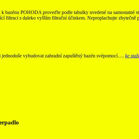
O
k bazénu POHODA proveďte podle tabulky uvedené na samostatné st
jící filtraci s daleko vyšším filtrační účinkem. Neproplachujte zbytečně 
k si jednoduše vybudovat zahradní zapuštěný bazén svépomocí….
ke sta
čerpadlo