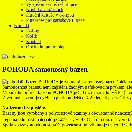
Vylepšení kartušové filtrace
Novinka v otázkách
filtrační kartuše v e-shopu
PureFlow pro kartušové filtrace
Kontakt
E-shop
Košík
Kontakt
Obchodní podmínky
POHODA samonosný bazén
Bazén POHODA je zahradní, samonosný bazén špičkové k
Samonosnost bazénu není zajištěna žádným nafukovacím prvkem, ale 
Maximální průměr bazénu POHODA je 5,0 m, maximální výška (hlou
Životnost bazénu je ověřena po dobu delší než 20 let, kdy se v ČR 
Nadzemní i zapuštěný
Bazény jsou vyrobeny z polyesterové tkaniny s oboustranně nanese
o
o
Tepelná odolnost materiálu je -40
C až + 70
C, proto může bazén stá
Spolu s vysokou odolností vůči povětrnostním vlivům je materiál veli