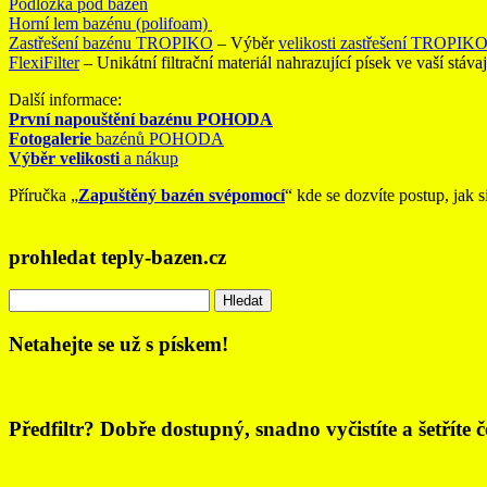
Podložka pod bazén
Horní lem bazénu (polifoam)
Zastřešení bazénu TROPIKO
– Výběr
velikosti zastřešení TROPIK
FlexiFilter
– Unikátní filtrační materiál nahrazující písek ve vaší stáva
Další informace:
První napouštění bazénu POHODA
Fotogalerie
bazénů POHODA
Výběr velikosti
a nákup
Příručka „
Zapuštěný bazén svépomocí
“ kde se dozvíte postup, ja
prohledat teply-bazen.cz
Vyhledávání
Netahejte se už s pískem!
Předfiltr? Dobře dostupný, snadno vyčistíte a šetříte 