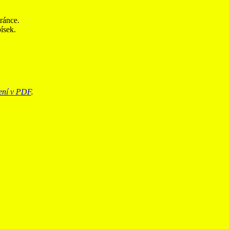
ránce.
písek.
žení v PDF
.