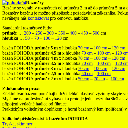
Rozměry
Bazény se vyrábí v rozměrech od průměru 2 m až do průměru 5 m a o h
Rozměry bazénu je možno přizpůsobit požadavkům zákazníka. Pokud p
neváhejte nás
kontaktovat
pro cenovou nabídku.
Standardní rozměrové řady:
průměr
…
200
–
250
–
300
–
350
–
400
–
450
–
500
cm
hloubka
…
50
–
70
–
100
–
120
cm
bazén POHODA
průměr 5 m
x hloubka
70 cm
–
100 cm
–
120 cm
bazén POHODA
průměr 4,5 m
x hloubka
70 cm
–
100 cm
–
120 c
bazén POHODA
průměr 4 m
x hloubka
70 cm
–
100 cm
–
120 cm
bazén POHODA
průměr 3,5 m
x hloubka
70 cm
–
100 cm
–
120 c
bazén POHODA
průměr 3 m
x hloubka
70 cm
–
100 cm
–
120 cm
bazén POHODA
průměr 2,5 m
x hloubka
50 cm
–
100 cm
bazén POHODA
průměr 2 m
x hloubka
50 cm
–
70 cm
–
100 cm
Zdokonaleno praxí
Efektní tvar bazénu pomáhají udržet lehké plastové výztuhy skryté ve 
Myslíme na profesionální vybavení a proto je jedna výztuha širší a s
připojení výtlačné hadice od filtrace.
Praktickým volitelným doplňkem je horní bazénový lem (polifoam) v 
Volitelné příslušenství k bazénům POHODA
Tryska, skimmer