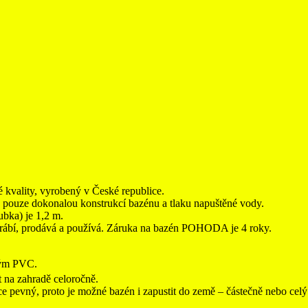
vality, vyrobený v České republice.
pouze dokonalou konstrukcí bazénu a tlaku napuštěné vody.
bka) je 1,2 m.
vyrábí, prodává a používá. Záruka na bazén POHODA je 4 roky.
ným PVC.
t na zahradě celoročně.
ce pevný, proto je možné bazén i zapustit do země – částečně nebo celý