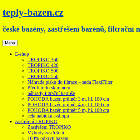
Přejít
teply-bazen.cz
k
obsahu
webu
české bazény, zastřešení bazénů, filtrační 
Menu
E-shop
TROPIKO 360
TROPIKO 420
TROPIKO 500
TROPIKO 550
Náhrada písku do filtrace – sada FlexiFilter
Předfiltr do skimmeru
náhrady filtrační kartuše
POHODA bazén průměr 3 m, hl. 100 cm
POHODA bazén průměr 4 m, hl. 100 cm
POHODA bazén průměr 5 m, hl. 100 cm
celá nabídka e-shopu
zastřešení TROPIKO
Zastřešení TROPIKO
Výhody zastřešení
100% odkrytí bazénu