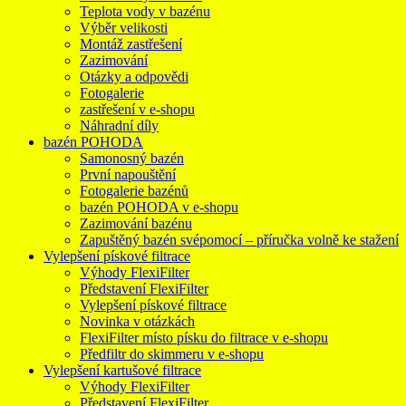
Teplota vody v bazénu
Výběr velikosti
Montáž zastřešení
Zazimování
Otázky a odpovědi
Fotogalerie
zastřešení v e-shopu
Náhradní díly
bazén POHODA
Samonosný bazén
První napouštění
Fotogalerie bazénů
bazén POHODA v e-shopu
Zazimování bazénu
Zapuštěný bazén svépomocí – příručka volně ke stažení
Vylepšení pískové filtrace
Výhody FlexiFilter
Představení FlexiFilter
Vylepšení pískové filtrace
Novinka v otázkách
FlexiFilter místo písku do filtrace v e-shopu
Předfiltr do skimmeru v e-shopu
Vylepšení kartušové filtrace
Výhody FlexiFilter
Představení FlexiFilter