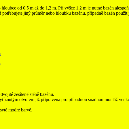
loubce od 0,5 m až do 1,2 m. Při výšce 1,2 m je nutné bazén alespoň 
otřebujete jiný průměr nebo hloubku bazénu, případně bazén použít j
m
m
dvojité zesílené stěně bazénu.
 vyříznutým otvorem již připravena pro případnou snadnou montáž venkovn
syté modré barvě.