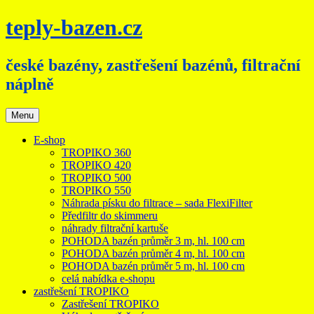
Přejít
teply-bazen.cz
k
obsahu
webu
české bazény, zastřešení bazénů, filtrační
náplně
Menu
E-shop
TROPIKO 360
TROPIKO 420
TROPIKO 500
TROPIKO 550
Náhrada písku do filtrace – sada FlexiFilter
Předfiltr do skimmeru
náhrady filtrační kartuše
POHODA bazén průměr 3 m, hl. 100 cm
POHODA bazén průměr 4 m, hl. 100 cm
POHODA bazén průměr 5 m, hl. 100 cm
celá nabídka e-shopu
zastřešení TROPIKO
Zastřešení TROPIKO