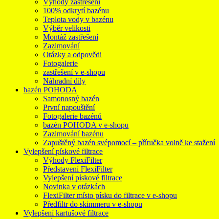
Výhody zastřešení
100% odkrytí bazénu
Teplota vody v bazénu
Výběr velikosti
Montáž zastřešení
Zazimování
Otázky a odpovědi
Fotogalerie
zastřešení v e-shopu
Náhradní díly
bazén POHODA
Samonosný bazén
První napouštění
Fotogalerie bazénů
bazén POHODA v e-shopu
Zazimování bazénu
Zapuštěný bazén svépomocí – příručka volně ke stažení
Vylepšení pískové filtrace
Výhody FlexiFilter
Představení FlexiFilter
Vylepšení pískové filtrace
Novinka v otázkách
FlexiFilter místo písku do filtrace v e-shopu
Předfiltr do skimmeru v e-shopu
Vylepšení kartušové filtrace