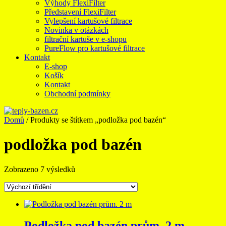
Výhody FlexiFilter
Představení FlexiFilter
Vylepšení kartušové filtrace
Novinka v otázkách
filtrační kartuše v e-shopu
PureFlow pro kartušové filtrace
Kontakt
E-shop
Košík
Kontakt
Obchodní podmínky
Domů
/ Produkty se štítkem „podložka pod bazén“
podložka pod bazén
Zobrazeno 7 výsledků
Podložka pod bazén prům. 2 m